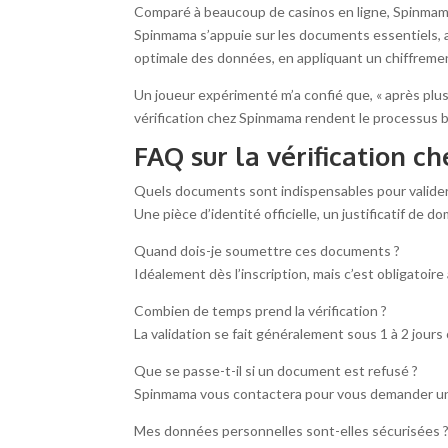
Comparé à beaucoup de casinos en ligne, Spinmama 
Spinmama s’appuie sur les documents essentiels, acc
optimale des données, en appliquant un chiffrem
Un joueur expérimenté m’a confié que, « après plusi
vérification chez Spinmama rendent le processus be
FAQ sur la vérification 
Quels documents sont indispensables pour valide
Une pièce d’identité officielle, un justificatif de 
Quand dois-je soumettre ces documents ?
Idéalement dès l’inscription, mais c’est obligatoire
Combien de temps prend la vérification ?
La validation se fait généralement sous 1 à 2 jours
Que se passe-t-il si un document est refusé ?
Spinmama vous contactera pour vous demander un 
Mes données personnelles sont-elles sécurisées 