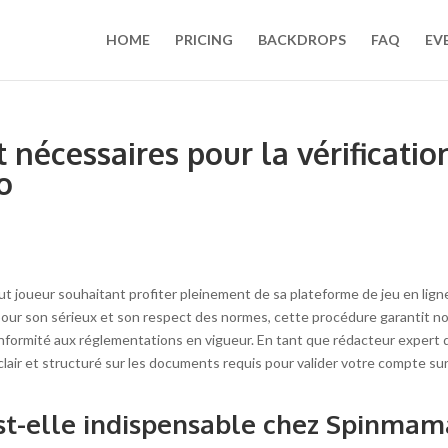
HOME
PRICING
BACKDROPS
FAQ
EV
nécessaires pour la vérificatio
o
out joueur souhaitant profiter pleinement de sa plateforme de jeu en lign
our son sérieux et son respect des normes, cette procédure garantit n
conformité aux réglementations en vigueur. En tant que rédacteur expert
clair et structuré sur les documents requis pour valider votre compte su
 est-elle indispensable chez Spinmam