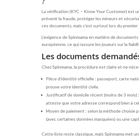
?
La vérification (KYC – Know Your Customer) est une
prévenir la fraude, protéger les mineurs et sécuris
ces documents, mais c’est surtout lors du premier 
L’exigence de Spinmama en matière de documents es
européenne, ce qui rassure les joueurs sur la fiabil
Les documents demandés 
Chez Spinmama, la procédure est claire et ne néces
Pièce d’identité officielle : passeport, carte na
prouve votre identité civile.
Justificatif de domicile récent (moins de 3 mois) : 
atteste que votre adresse correspond bien à cel
Moyen de paiement : selon la méthode choisie po
(avec certaines données masquées) ou une captur
Cette liste reste classique, mais Spinmama met un 