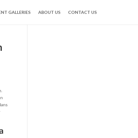
ENT GALLERIES
ABOUT US
CONTACT US
n
e.
on
 dans
r
a