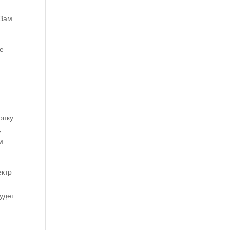
 Вам
ые
опку
,
м
ектр
будет