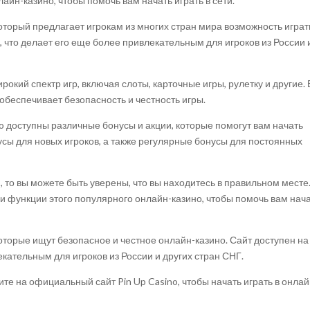
йн-казино, чтобы помочь вам начать играть в сети.
оторый предлагает игрокам из многих стран мира возможность играт
, что делает его еще более привлекательным для игроков из России 
окий спектр игр, включая слоты, карточные игры, рулетку и другие. 
обеспечивает безопасность и честность игры.
o доступны различные бонусы и акции, которые помогут вам начать
усы для новых игроков, а также регулярные бонусы для постоянных
 то вы можете быть уверены, что вы находитесь в правильном месте.
и функции этого популярного онлайн-казино, чтобы помочь вам нач
 которые ищут безопасное и честное онлайн-казино. Сайт доступен на
екательным для игроков из России и других стран СНГ.
ите на официальный сайт Pin Up Casino, чтобы начать играть в онлай