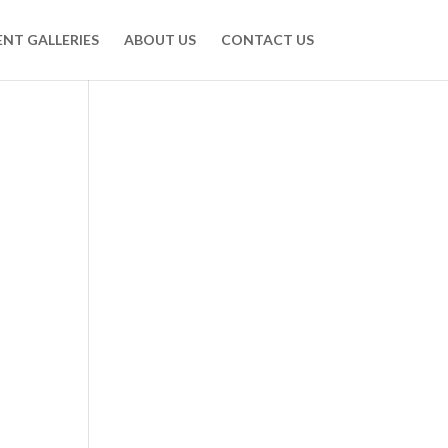
ENT GALLERIES
ABOUT US
CONTACT US