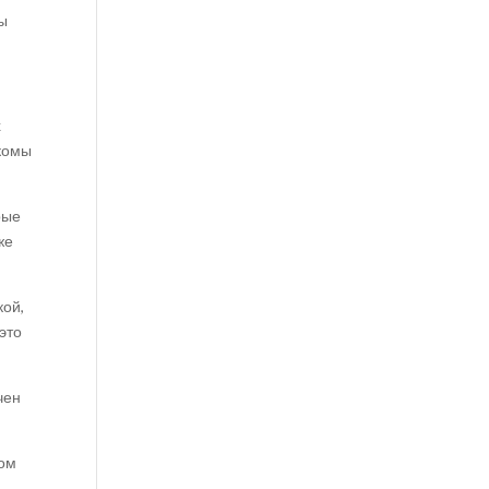
вы
х
акомы
рые
же
кой,
это
чен
бом