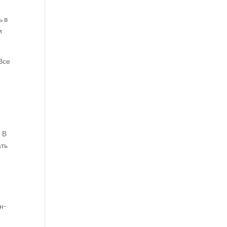
ь в
и
Все
 В
ать
н-