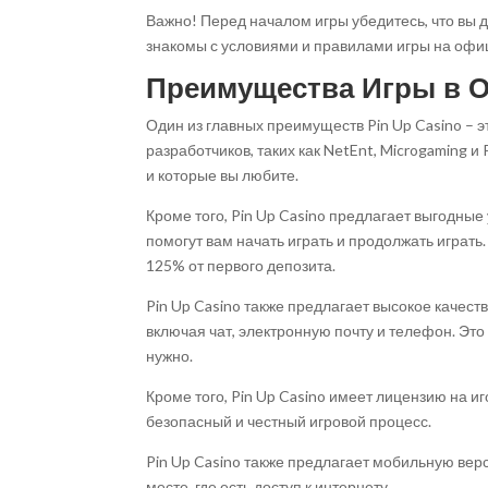
Важно! Перед началом игры убедитесь, что вы д
знакомы с условиями и правилами игры на офиц
Преимущества Игры в О
Один из главных преимуществ Pin Up Casino – э
разработчиков, таких как NetEnt, Microgaming и 
и которые вы любите.
Кроме того, Pin Up Casino предлагает выгодные
помогут вам начать играть и продолжать играть.
125% от первого депозита.
Pin Up Casino также предлагает высокое качест
включая чат, электронную почту и телефон. Это
нужно.
Кроме того, Pin Up Casino имеет лицензию на иг
безопасный и честный игровой процесс.
Pin Up Casino также предлагает мобильную верс
месте, где есть доступ к интернету.