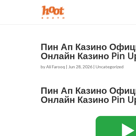
Пин Ап Казино Офиц
Онлайн Казино Pin U
by
Ali Farooq
|
Jun 28, 2026
|
Uncategorized
Пин Ап Казино Офиц
Онлайн Казино Pin U
▶