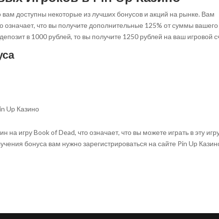
то вам доступны некоторые из лучших бонусов и акций на рынке. Вам
то означает, что вы получите дополнительные 125% от суммы вашего
епозит в 1000 рублей, то вы получите 1250 рублей на ваш игровой с
уса
in Up Казино
 на игру Book of Dead, что означает, что вы можете играть в эту игр
учения бонуса вам нужно зарегистрироваться на сайте Pin Up Казин