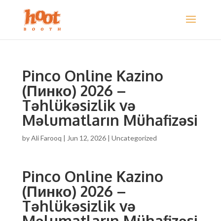
Pinco Online Kazino
(Пинко) 2026 –
Təhlükəsizlik və
Məlumatların Mühafizəsi
by
Ali Farooq
|
Jun 12, 2026
|
Uncategorized
Pinco Online Kazino
(Пинко) 2026 –
Təhlükəsizlik və
Məlumatların Mühafizəsi