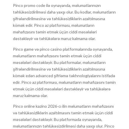
Pinco promo code ilə oynayanda, məlumatlarınızın
təhlükəsizdirilməsi daha yaxşı olur. Bu kodlar, məlumatların
şifrələndirilməsinə və təhlükəsizliklərin azaltılmasına
kömək edir. Pinco az platforması, məlumatların
məhafızasını təmin etmək üçün ciddi məsələləri
dəstəkləyir və təhlükələrə maruz kalmama olar.
Pinco game və pinco casino platformalarında oynayanda,
məlumatların məhafızasını təmin etmək üçün ciddi
məsələləri dəstəkləyir. Bu platformalar, məlumatların
şifrələndirilməsinə və təhlükəsizliklərin azaltılmasına
kömək edən advanced şifrləmə təkhnologiyalarını istifadə
edir. Pinco az platforması, məlumatların məhafızasını təmin
etmək üçün ciddi məsələləri dəstəkləyir və təhlükələrə
maruz kalmama olar.
Pinco online kazino 2026-cı ilin məlumatların məhafızasını
və təhlükəsizliklərin azaltılmasını təmin etmək üçün ciddi
məsələləri dəstəkləyir. Bu platformada oynayanda,
məlumatlarınızın təhlükəsizdirilməsi daha yaxşı olur. Pinco