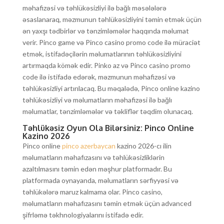
məhafizəsi və təhlükəsizliyi ilə bağlı məsələlərə
əsaslanaraq, məzmunun təhlükəsizliyini təmin etmək üçün
ən yaxşı tədbirlər və tənzimləmələr haqqında məlumat
verir. Pinco game və Pinco casino promo code ilə müraciət
etmək, istifadəçilərin məlumatlarının təhlükəsizliyini
artırmaqda kömək edir. Pinko az və Pinco casino promo
code ilə istifadə edərək, məzmunun məhafizəsi və
təhlükəsizliyi artırılacaq. Bu məqalədə, Pinco online kazino
təhlükəsizliyi və məlumatların məhafizəsi ilə bağlı
məlumatlar, tənzimləmələr və təkliflər təqdim olunacaq.
Təhlükəsiz Oyun Ola Bilərsiniz: Pinco Online
Kazino 2026
Pinco online
pinco azerbaycan
kazino 2026-cı ilin
məlumatların məhafızasını və təhlükəsizliklərin
azaltılmasını təmin edən məşhur platformadır. Bu
platformada oynayanda, məlumatların sərfiyyəsi və
təhlükələrə maruz kalmama olar. Pinco casino,
məlumatların məhafızasını təmin etmək üçün advanced
şifrləmə təkhnologiyalarını istifadə edir.